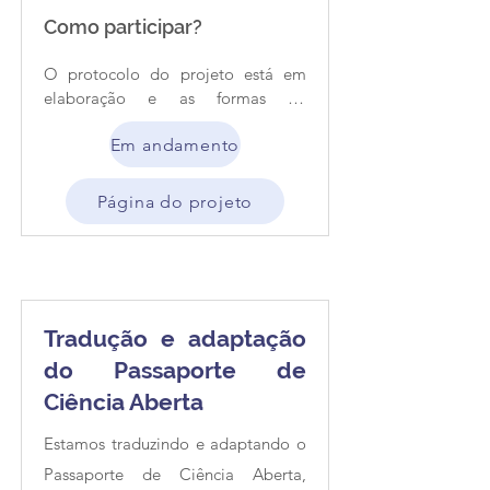
Como participar?
O protocolo do projeto está em 
elaboração e as formas de 
colaboração possíveis ainda não 
Em andamento
foram definidas. Caso queira saber 
mais ou colaborar, entre em 
contato com a coordenadora do 
Página do projeto
projeto via e-mail 
(rafaelly.stavale@unb.br).
Tradução e adaptação
do Passaporte de
Ciência Aberta
Estamos traduzindo e adaptando o
Passaporte de Ciência Aberta,