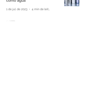
como água
1 de jul. de 2023
4 min de leitura
13
/
13
Disclosure: Parte da edição e revisão deste
blog é realizada com o apoio de
ferramentas de inteligência artificial
redereprodutibilidade@gmail.com
©2024 por Rede Brasileira de Reprodutibilidade