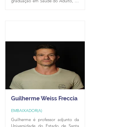
graduação em Saúde do Adulto, na 
UFMA. Atualmente, é membro 
titular do Conselho do Centro de 
Ciências Biológicas e da Saúde da 
UFMA. Ele possui vasta experiência 
nas áreas de Biologia Geral, 
Farmacognosia, Biologia Celular, 
Farmacologia e Oncologia 
Experimental. Como Embaixador 
da RBR, seu projeto envolve a 
promoção de reprodutibilidade 
científica na UFMA por meio da 
realização de minicursos.
Guilherme Weiss Freccia
EMBAIXADOR(A)
Guilherme é professor adjunto da 
Universidade do Estado de Santa 