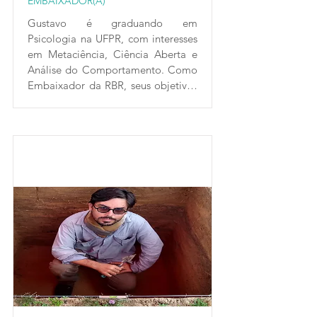
EMBAIXADOR(A)
reprodutibilidade na Ciência do 
Exercício e do Esporte.
Gustavo é graduando em 
Psicologia na UFPR, com interesses 
em Metaciência, Ciência Aberta e 
Análise do Comportamento. Como 
Embaixador da RBR, seus objetivos 
incluem mapear a ciência aberta na 
psicologia brasileira e apoiar a 
implementação de práticas de 
ciência aberta por meio de 
palestras e criação de materiais 
educativos.