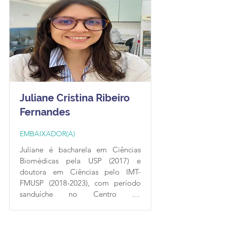
sobre ciência aberta e 
reprodutibilidade.
Juliane Cristina Ribeiro
Fernandes
EMBAIXADOR(A)
Juliane é bacharela em Ciências 
Biomédicas pela USP (2017) e 
doutora em Ciências pelo IMT-
FMUSP (2018-2023), com período 
sanduíche no Centro de 
Metabolômica e Bioanálises da 
Universidad CEU San Pablo, 