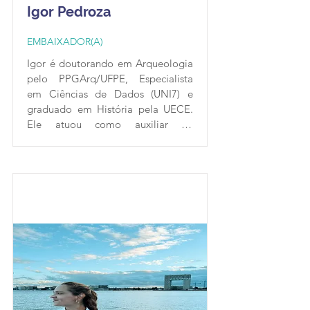
Igor Pedroza
EMBAIXADOR(A)
Igor é doutorando em Arqueologia 
pelo PPGArq/UFPE, Especialista 
em Ciências de Dados (UNI7) e 
graduado em História pela UECE. 
Ele atuou como auxiliar de 
mapeamento censitário no IBGE 
para o Censo 2000 e como 
arqueólogo na Superintendência 
Estadual do Iphan/CE entre 2015 e 
2019. Igor tem interesse em 
popularizar premissas diversas da 
Ciência Aberta no patrimônio 
cultural, especialmente na 
arqueologia, como datações 
radiocarbônicas, gestão e 
preservação de dados, construção 
de databases, Sistemas de 