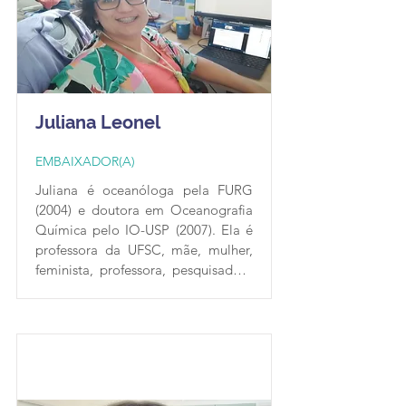
pelas Comissões de Pesquisa das 
Escolas, Faculdades e Institutos da 
USP para discutir e oferecer 
treinamentos de ferramentas 
relacionadas à ciência aberta.
Juliana Leonel
EMBAIXADOR(A)
Juliana é oceanóloga pela FURG 
(2004) e doutora em Oceanografia 
Química pelo IO-USP (2007). Ela é 
professora da UFSC, mãe, mulher, 
feminista, professora, pesquisadora 
e divulgadora científica. Seus 
interesses incluem poluição 
marinha, divulgação científica, 
mulheres na ciência e ciência 
aberta. Como Embaixadora da 
RBR, Juliana visa organizar eventos 