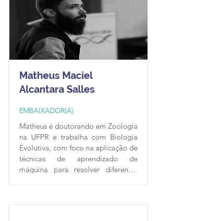
reprodutibilidade computacional.
Matheus Maciel
Alcantara Salles
EMBAIXADOR(A)
Matheus é doutorando em Zoologia 
na UFPR e trabalha com Biologia 
Evolutiva, com foco na aplicação de 
técnicas de aprendizado de 
máquina para resolver diferentes 
problemas biológicos. Ele é 
membro fundador da Sociedade 
Brasileira de Biologia Evolutiva e foi 
seu primeiro diretor de assuntos 