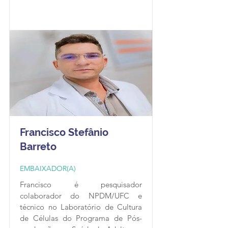
proposta como Embaixador da RBR 
é criar um guia de boas práticas 
para a reprodutibilidade em start-
ups de biotecnologia.
Francisco Stefânio
Barreto
EMBAIXADOR(A)
Francisco é pesquisador 
colaborador do NPDM/UFC e 
técnico no Laboratório de Cultura 
de Células do Programa de Pós-