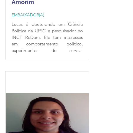
Amorim
EMBAIXADOR(A)
Lucas é doutorando em Ciência 
Política na UFSC e pesquisador no 
INCT ReDem. Ele tem interesses 
em comportamento político, 
experimentos de survey, 
programação em R, análise de 
dados, transparência e 
reprodutibilidade nas Ciências 
Sociais. Suas contribuições incluem 
registro e meta-análise, planos de 
pré-análise, replicabilidade de 
pesquisas em Ciências Sociais, uso 
de linguagens de programação 
livres e de código aberto para 
garantia de transparência e 
reprodutibilidade, além da 
realização e logística de eventos 