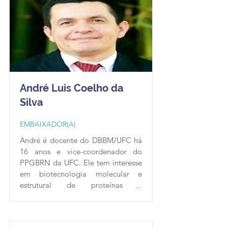
André Luis Coelho da
Silva
EMBAIXADOR(A)
André é docente do DBBM/UFC há 
16 anos e vice-coordenador do 
PPGBRN da UFC. Ele tem interesse 
em biotecnologia molecular e 
estrutural de proteínas e 
carboidratos, bem como em 
plataformas de expressão 
heteróloga (Microalga). Sua 