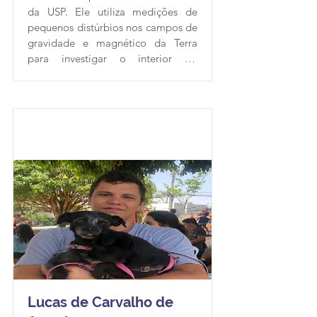
da USP. Ele utiliza medições de 
pequenos distúrbios nos campos de 
gravidade e magnético da Terra 
para investigar o interior do 
planeta. Leonardo desenvolve 
software livre científico na 
linguagem Python dentro do 
projeto Fatiando a Terra. Como 
Embaixador da RBR, ele tem o 
objetivo de organizar um 
Hackathon de reprodutibilidade 
local e/ou criar um grupo de 
discussão informal sobre ciência 
aberta no IAG/USP, trazendo 
artigos, matérias e outros pontos 
para discussão.
Lucas de Carvalho de