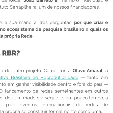
r da Rede; 
João Barreto II
, membro individual; e 
ituto Serrapilheira, um de nossos financiadores.
 à sua maneira, três perguntas: 
por que criar e 
no ecossistema de pesquisa brasileiro
 e 
quais os 
a própria Rede
.
a RBR?
 de outro projeto. Como conta 
Olavo Amaral
, a 
iativa Brasileira de Reprodutibilidade
 — tanto em 
nto em ganhar visibilidade dentro e fora do país — 
. O lançamento de redes semelhantes em outros 
o, deu um modelo a seguir  e, em pouco tempo, a 
 para eventos internacionais de redes de 
la própria se constituir formalmente como uma.