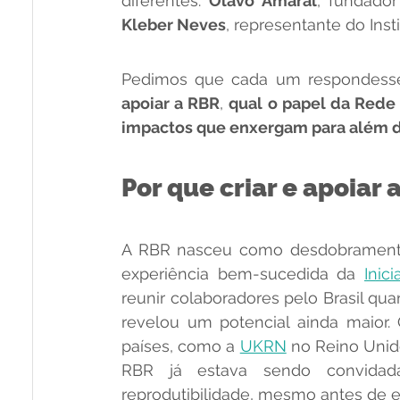
diferentes: 
Olavo Amaral
, fundado
Kleber Neves
, representante do Inst
Pedimos que cada um respondesse,
apoiar a RBR
, 
qual o papel da Rede 
impactos que enxergam para além d
Por que criar e apoiar 
A RBR nasceu como desdobramento
experiência bem-sucedida da 
Inic
reunir colaboradores pelo Brasil qua
revelou um potencial ainda maior
países, como a 
UKRN
 no Reino Unid
RBR já estava sendo convidada
reprodutibilidade, mesmo antes de e