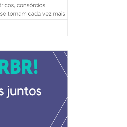
icos, consórcios
 se tornam cada vez mais
atividades que raramente são
conclusões. Mas, mais di