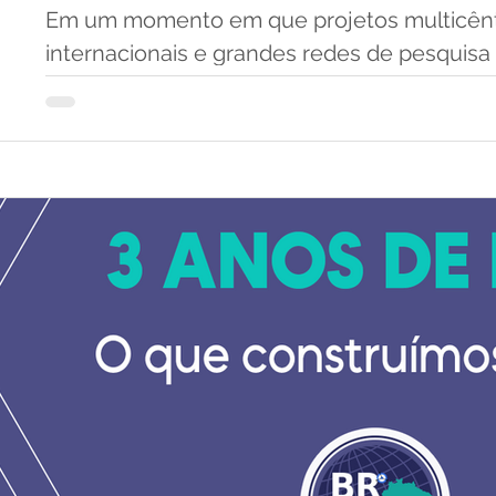
Em um momento em que projetos multicêntr
internacionais e grandes redes de pesquisa
comuns, cresce também a dependência de 
reconhecidas no produto final da pesquisa. É fácil imaginar o que aparece
na superfície: autores, resultados, tabelas, 