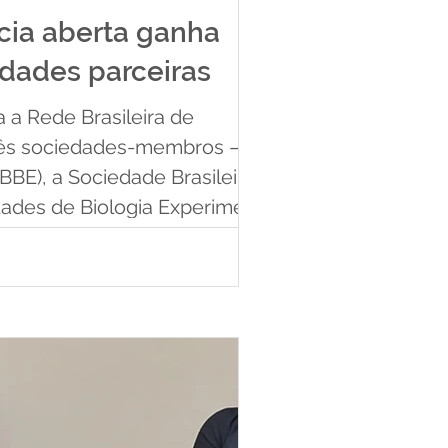
cia aberta ganha
dades parceiras
 a Rede Brasileira de
três sociedades-membros — a
SBBE), a Sociedade Brasileira de
ades de Biologia Experimental
 inéditas, reconhecendo ao
ca princípios de transparência
l de dados e integr