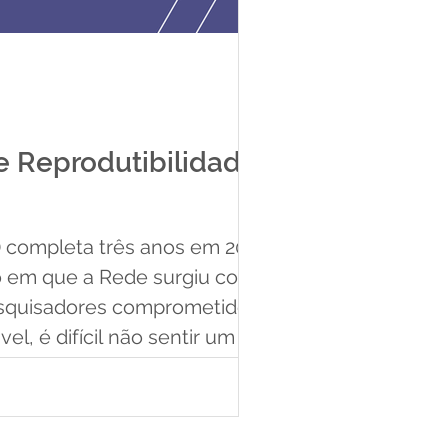
e Reprodutibilidade:
) completa três anos em 2026.
o em que a Rede surgiu como
esquisadores comprometidos
l, é difícil não sentir um
foi construído e por todas as
ost é uma celebração. Mas
emos, o que aprendem