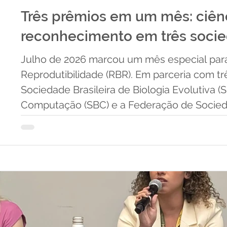
Três prêmios em um mês: ciên
reconhecimento em três socie
Julho de 2026 marcou um mês especial para
Reprodutibilidade (RBR). Em parceria com 
Sociedade Brasileira de Biologia Evolutiva (
Computação (SBC) e a Federação de Socied
(FeSBE) — a Rede entregou três premiações
todo sete trabalhos que colocaram em práti
metodológica, compartilhamento responsáve