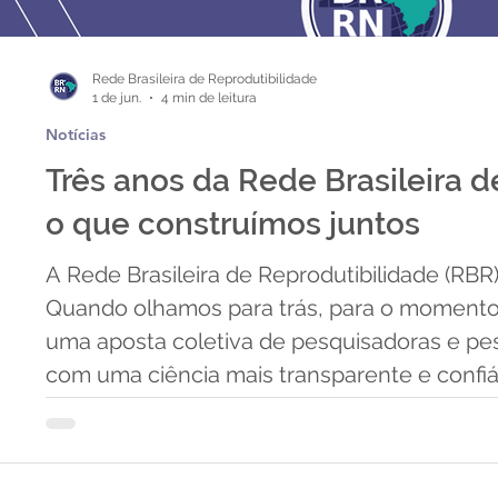
Rede Brasileira de Reprodutibilidade
1 de jun.
4 min de leitura
Notícias
Três anos da Rede Brasileira d
o que construímos juntos
A Rede Brasileira de Reprodutibilidade (RBR
Quando olhamos para trás, para o moment
uma aposta coletiva de pesquisadoras e p
com uma ciência mais transparente e confiáve
misto de orgulho e gratidão — por tudo que 
pessoas que tornaram isso possível. Este p
também é um convite à reflexão: o que fiz